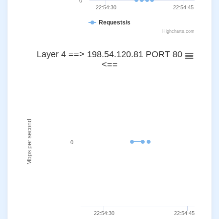
0
22:54:30
22:54:45
Requests/s
Highcharts.com
Layer 4 ==> 198.54.120.81 PORT 80
<==
Mbps per second
0
22:54:30
22:54:45