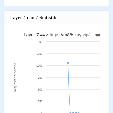
Layer 4 dan 7 Statistik:
Layer 7 ==> https://m88skuy.vip/
1500
1250
Requests per second
1000
750
500
250